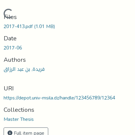
Loading...
Files
2017-413.pdf
(1.01 MB)
Date
2017-06
Authors
فريدة, بن عبد الرزاق
URI
https://depot.univ-msila.dz/handle/123456789/12364
Collections
Master Thesis
Full item page