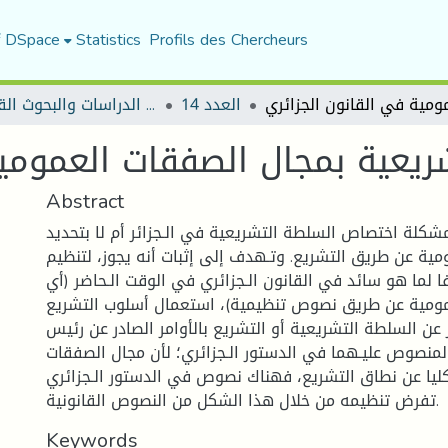
f DSpace
Statistics
Profils des Chercheurs
العدد 14
مجلة الدراسات والبحوث القانونية
يعية بمجال الصفقات العمومية
Abstract
شكلة اختصاص السلطة التشريعية في الـجزائر أم لا بتحديد
ية عن طريق التشريع. وتـهدف إلى إثبات أنه يجوز، لتنظيم
ا لما هو سائد في القانون الـجزائري في الوقت الـحاضر (أي
مومية عن طريق نصوص تنظيمية)، استعمال أسلوب التشريع
 عن السلطة التشريعية أو التشريع بالأوامر الصادر عن رئيس
لمنصوص عليـهما في الدستور الـجزائري؛ لأن مجال الصفقات
كليا عن نطاق التشريع، فهناك نصوص في الدستور الـجزائري
تفرض تنظيمه من خلال هذا الشكل من النصوص القانونية.
Keywords