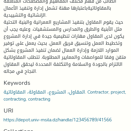
الطالب من فهم مختلف المفاهيم والمصطلحات المتعلقة
بالمقاولاتيةباعتبارها مهنة تشمل إدارة وتنفيذ الأعمال
الإنشائية والتشييدية.
حيث يقوم المقاول بتنفيذ المشاريع العمرانية والبنية التحتية
مثل الأبنية والطرق والمدارس والمستشفيات. وعليه يجب أن
يكون لدى المقاول مهارات تنظيمية جيدة في إدارة المشروع
وتخطيط العمل وتنسيق فريق العمل. بحيث يعمل على توفير
الموارد اللازمة وإدارة العمال لضمان تنفيذ المشروع بشكل
متقن وفقا للمواصفات والمعايير المطلوبة. تتطلب المقاولاتية
الالتزام بالجودة والسلامة والتكلفة المحددة ليحقق المقاول
النجاح في مجاله.
Keywords
المقاول، المشروع، المقاولة، المقاولاتية. Contractor, project,
contracting, contracting
URI
https://depot.univ-msila.dz/handle/123456789/41566