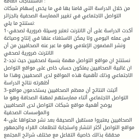
الاستنتاجات العامة :
من خلال الدراسة التي قامنا بها في ما يخص إسهام شبكات
التواصل الاجتماعي في تغيير الممارسة الصحفية بالجزائر
نستنتج ما يلي:
1-أكدت الدراسة على أن الانترنت تعتبر وسيلة ضرورية لصحفي
في عمله اليومي ولا يمكن الاستغناء عنها في إنتاج وصياغة
ونشر المضمون الإعلامي وهو ما عبر عنه الصحافيين من أن
الانترنت ضرورية لصحفي
2-نستنتج ان مواقع التواصل مهمة بنسبة لصحفيين حيث نجد
ان غالبية الصحافيين يملكون حساب خاص على مواقع التواصل
الاجتماعي وذلك لأهمية هذه المواقع لدى الصحفيين وهذا ما
أظهرته نتائج الدراسة
3-أثبتت النتائج أن معظم الصحافيين يستخدمون مواقع
التواصل الاجتماعي أثناء ممارستهم لمهنة الصحافة وهو ما
يوضح أهمية مواقع شبكات التواصل لدى الصحافيين
والمؤسسات الصحفية
4-الصحافيين يعتبروا مستقبل الصحيفة بعد نشر محتواها على
مواقع التواصل أكثر انتشار واستجابة لتطلعات القراء والجمهور
محققة بذالك خاصية التفاعل مع مختلف شرائح المجتمع