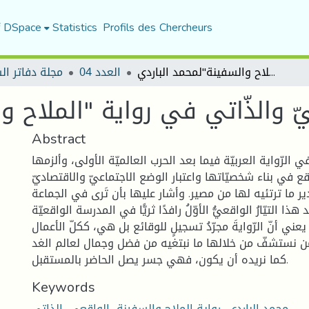
f DSpace
Statistics
Profils des Chercheurs
الواقعيّ والذّاتي في رواية "الملاح والسفينة"لمحمد الباردي
العدد 04
مجلة دفاتر ال
ّ والذّاتي في رواية "الملاح و
Abstract
ي الرّواية العربيّة فيما بعد الحرب العالميّة الأولى، وألزمها
قع في بناء شخصيّاتها واعتبار الوضع الاجتماعيّ والاقتصاديّ
ير ما ترتئيه لها من مصير. وأشار عليها بأن تَرى في الجماعة
هذا التيّارُ الواقعيُّ الأوّلُ رافدًا ثريًّا في المدرسة الواقعيّة
يعني أنّ الرّوايةَ مجرّدُ تسجيلٍ للوقائع بل هي، ككلّ الأعمال
للزّمن نستشفّ من خلالها ما نبتغيه من فضل وجمال لعالم الغد
كما نريده أن يكون، فهي جسر يصل الحاضر بالمستقبل.
Keywords
محمد الباردي، رواية الملاح والسفينة، الواقعي، الذاتي