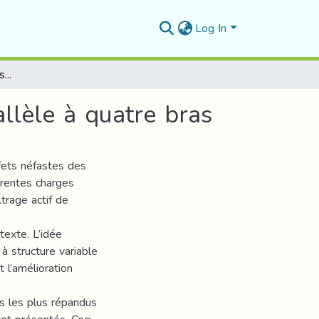
Log In
Commande par mode glissant d’un filtre actif parallèle à quatre bras
llèle à quatre bras
fets néfastes des
érentes charges
ltrage actif de
texte. L’idée
à structure variable
t l’amélioration
es les plus répandus