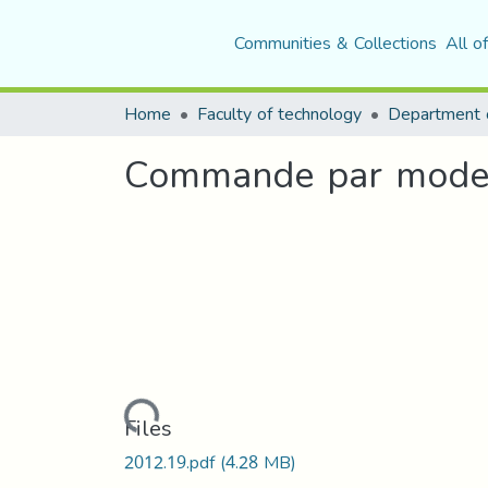
Communities & Collections
All o
Home
Faculty of technology
Commande par mode gli
Loading...
Files
2012.19.pdf
(4.28 MB)