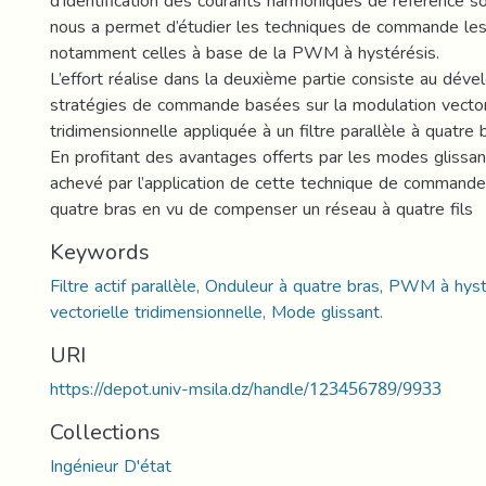
d’identification des courants harmoniques de référence s
nous a permet d’étudier les techniques de commande les 
notamment celles à base de la PWM à hystérésis.
L’effort réalise dans la deuxième partie consiste au dé
stratégies de commande basées sur la modulation vector
tridimensionnelle appliquée à un filtre parallèle à quatre 
En profitant des avantages offerts par les modes glissant
achevé par l’application de cette technique de commande su
quatre bras en vu de compenser un réseau à quatre fils
Keywords
Filtre actif parallèle, Onduleur à quatre bras, PWM à h
vectorielle tridimensionnelle, Mode glissant.
URI
https://depot.univ-msila.dz/handle/123456789/9933
Collections
Ingénieur D'état