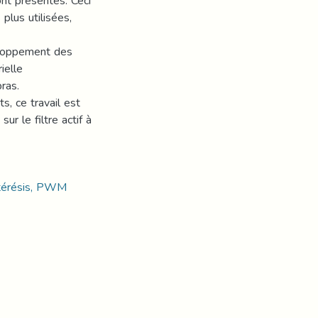
ont présentés. Ceci
plus utilisées,
veloppement des
ielle
bras.
s, ce travail est
r le filtre actif à
ystérésis, PWM