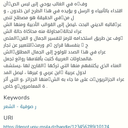
أنه في الغالب يوحي إلى لبس الصوف
اقتداء بالأنبياء و الرسل و يؤيده في هذا الطرح ابن خلدون ، و
في الحقيقة هو مصطلح تنصل من
قالبه الديني البحت ،ليصل إلى القوالب الأدبية ومنها الشعر
محاولة منه محاكاة حالة الشعراء لحالة
المتصوف عن طريق استخدامه للرمز لتفسير الجمال و الفن
للتعبير عن تجارم. ورمت بنفسها قرائ  ح
الشعراءِ في هذا الصدد للولوج إلى الجمال المطلق
،فالمحاولات العربية كتبت بأقلامها روائع تجعل
القارئ لها ،يستشف العناء الذي يكتنفهم منها التي تركها
ابن عربي و غيرها ، ليصل المد لدول عربية
منها الجزائر ،و التي أثرت على ما جاء به الشعراء الجزائريون
و خاصة المعاصرون .
Keywords
ر صوفية - الشعر
URI
https://depot.univ-msila.dz/handle/123456789/10174