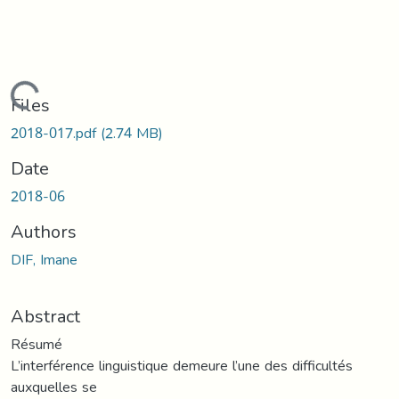
Loading...
Files
2018-017.pdf
(2.74 MB)
Date
2018-06
Authors
DIF, Imane
Abstract
Résumé
L’interférence linguistique demeure l’une des difficultés
auxquelles se