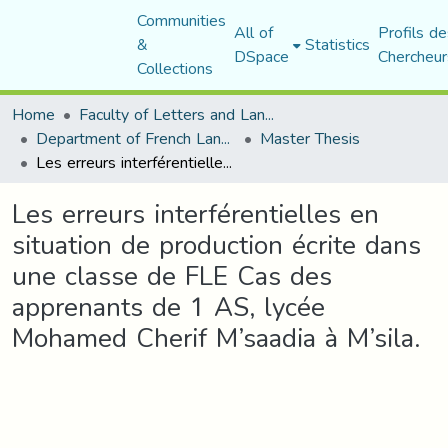
Communities
All of
Profils de
&
Statistics
DSpace
Chercheur
Collections
Home
Faculty of Letters and Languages
Department of French Language and Literature
Master Thesis
Les erreurs interférentielles en situation de production écrite dans une classe de FLE Cas des apprenants de 1 AS, lycée Mohamed Cherif M’saadia à M’sila.
Les erreurs interférentielles en
situation de production écrite dans
une classe de FLE Cas des
apprenants de 1 AS, lycée
Mohamed Cherif M’saadia à M’sila.