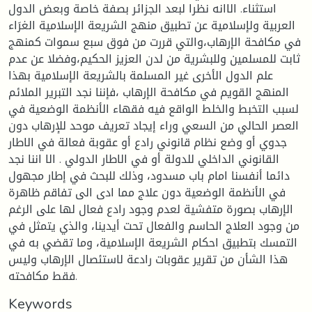
استثناء. الاانه نظرا لبعد الجزائر بصفة خاصة وبعض الدول
العربية ولإسلامية عن تطبيق منهج الشريعة الإسلامية الغرَاء
في مكافحة الإرهاب،والتي قررت من فوق سبع سموات كمنهج
ثابت للمسلمين وللبشرية من لدن العزيز الحكيم،وفضلا عن عدم
علم الدول الأخرى غير المسلمة بالشريعة الإسلامية بهذا
المنهج القويم في مكافحة الإرهاب ،فإننا نجد التبرير الملائم
لسبب التخبط والخلط الواقع فيه فقهاء الأنظمة الوضعية في
العصر الحالي من السعي وراء إيجاد تعريف موحد للإرهاب دون
جدوي أو وضع نظام قانوني رادع أو عقوبة فعالة في الاطار
القانوني الداخلي للدولة أو في الاطار الدولي . الا اننا نجد
دائما أنفسنا امام باب مسدود، وذلك للبحث في إطار مجهول
في الأنظمة الوضعية دون علاج مما ادى الى تفاقم ظاهرة
الإرهاب بصورة متفشية لعدم وجود رادع فعال لها على الرغم
من وجود العلاج الحاسم والفعال تحت أيدينا، والذي يتمثل في
التمسك بتطبيق احكام الشريعة الإسلامية، وما تقضي به في
هذا الشأن من تقرير عقوبات رادعة لاستئصال الإرهاب وليس
فقط مكافحته.
Keywords