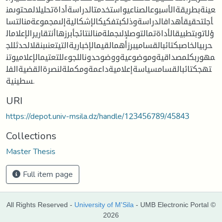
عينةبطريقةالأسبوعالصناعيواستخدمتالدراسةأداةتحليلالمحتوىمن
أجلتحقيقأهدافالدراسةوذلكبتفكيكالإشكاليةإلىمجموعةمنالتسا
ؤلاتوبتطبيقالأداةتمالتوصلإلىجملةمنالنتائجأبرزهاأنتقاريرالإعلامال
حربيالخاصبكتائبالقساميبرزأهمالقيمالإخباريةالتيتعنىبنقلالحدثللج
مهوربكلمصداقيةوموضوعيةووضوحدوناللجوءللتعتيمالإعلاميوتن
تهجكتائبالقسامسياسةإعلاميةداعمةومكملةلنصرةالقضيةالفل
سطينية.
URI
https://depot.univ-msila.dz/handle/123456789/45843
Collections
Master Thesis
Full item page
All Rights Reserved -
University of M'Sila
- UMB Electronic Portal ©
2026