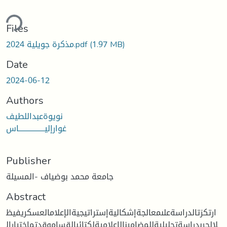
ding...
Files
(1.97 MB)
مذكرة جويلية 2024.pdf
Date
2024-06-12
Authors
نويوةعبداللطيف
غوارإليـــــــــــــــــاس
Publisher
جامعة محمد بوضياف -المسيلة
Abstract
ارتكزتالدراسةعلىمعالجةإشكاليةإستراتيجيةالإعلامالعسكريفيظ
لالحربدراسةتحليليةللمضامينالإعلاميةلكتائبالقساموقدتماختيارال