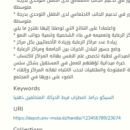
* لمراكز الرعاية دور في تدعيم الجانب الانفعالي لدى الطفل التوحدي بدرجة
متوسطة.
* لمراكز الرعاية دور في تدعيم الجانب الاجتماعي لدى الطفل التوحدي بدرجة
متوسطة.
واعتمادا على النتائج التي توصلنا إليها نقترح ما يلي:
* تفعيل دور مراكز الرعاية وتعميمه في بناء الشخصية وتنمية جوانب النمو.
* زيادة عدد مراكز الرعاية وزيادة الأخصائيين بكل مركز.
* وضع جسور لتبادل الخبرات بين الجامعة ومراكز الرعاية.
* زيادة مدة التربص الميداني لطلبة تخصص علم النفس بهاته المراكز لاكتساب
خبرة ميدانية تؤهلهم للعمل في المستقبل بشكل سلس.
* إقامة الأيام الدراسية المفتوحة والملتقيات لجذب الانتباه لهاته المراكز وإلقاء
الضوء على دورها في المجتمع.
Keywords
السيكو دراما, اضطراب فرط الحركة, المتخلفين ذهنيا .
URI
https://depot.univ-msila.dz/handle/123456789/23674
Collections