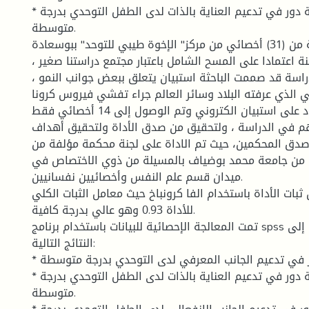
* لمراكز الرعاية دور في تدعيم العناية بالذات لدى الطفل التوحدي بدرجة
متوسطة.
وتألفت عينة الدراسة من (31) أخصائي من مركز" الإخوة طيبي للتوحد" ببوسعادة
ينة اعتمادا على المسح الشامل باعتبار مجتمع دراستنا صغير ،
اسة قد صممت الباحثة استبيان يتعلق ببعض جوانب النمو ،
 الذي عرفته البلاد وسائر العالم جراء تفشي فيروس كرونا
فقد انتقلنا للاعتماد على استبيان الكتروني وتم الوصول إلى 14 أخصائي فقط
بهم في الدراسة ، ولتحقيق من صدق الأداة ولتحقيق أهداف
صدق المحكمين، حيث تم الاداة على لجنة محكمة مؤلفة من
ة ) من جامعة محمد بوضياف بالمسيلة من ذوي الاختصاص في
ميدان قسم علم النفس وأخصائيين نفسانيين.
بات الأداة باستخدام الفا كرونباخ حيث معامل الثبات الكلي
للأداة 0.93 وهو عالي بدرجة كافية.
تمت المعالجة الإحصائية للبيانات باستخدام برنامج spss وتوصلت الدراسة إلى
النتائج التالية:
* لمراكز الرعاية دور في تدعيم الجانب المعرفي لدى التوحدي بدرجة متوسطة.
* لمراكز الرعاية دور في تدعيم العناية بالذات لدى الطفل التوحدي بدرجة
متوسطة.