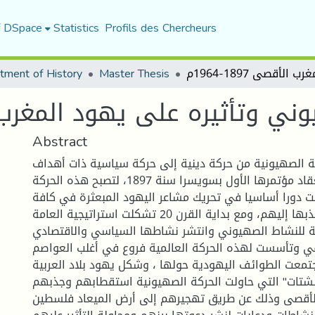
f DSpace
Statistics
Profils des Chercheurs
tment of History
Master Thesis
 وتأثيره على يهود المغرب الأقصى 
Abstract
ة الصهيونية من حركة دينية إلى حركة سياسية ذات أهداف
محددة وذلك بانعقاد مؤتمرها الأول بسويسرا سنة 1897، لتصبح هذه الحركة
ت دورا أساسيا في تحريك مشاعر اليهود المبعثرة في كافة
أنحاء العالم وجذبها إليهم، ومع بداية القرن 20 تشكلت استراتيجية العامة
 للنشاط الصهيوني وانتشر نشاطها السياسي والاقتصادي
في وتأسست لهذه الحركة العالمية فروع في أغلب العواصم
تمعت الطوائف اليهودية حولها ، وشكل يهود بلاد العربية
لشتات" التي حاولت الحركة الصهيونية استقطابهم وجذبهم
لأقصى وذلك عن طريق تهجيرهم إلى أرض الميعاد فلسطين