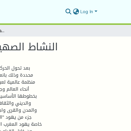
Log In
النشاط الصهيوني وتأثيره على يهود المغرب الأقصى 1897-1964م
النشاط الصهيوني
بعد تحول الحرك
منظمة عالمية لعب
بخطوطها الأساسية
والديني والثقا
والمدن والقرى واج
جزء من يهود "ا
خاصة يهود المغرب ا