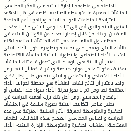
الحاصلة في منظومة الإدارة البيئية على الفكر المحاسبي
للمنشآت الصغيرة والمتوسطة الصناعية، خاصة في ظل الجهود
المتزايدة للمنظمات الدولية البيئية وبرنامج الأمم المتحدة
لشئون البيئة والذي أدى إلى تزايد الوعي البيئي خلال العقدين
الماضيين، وذلك من خلال إصدار العديد من القوانين البيئية في
معظم دول العالم، مما جعل تلك المنشآت الصناعية تهتم
بالأداء البيئي وتعمل على تحسينه وتطويره، كون الأداء البيئي
امتداد للأداء الاجتماعي وللتطورات البيئية للمنشأة الاقتصادية
باعتبار أن البيئة هي الوسط الذي تعمل فيه تلك المنشآت
بمختلف مكوناتها من موارد طبيعية وبشرية. كما أن التعبير عن
الأداء الاقتصادي والاجتماعي والبيئي يتم من خلال إطار فكري
واحد باعتبار أن نتائج نشاط المنشأة هي محصلة لجوانب الأداء
المختلفة لها ومن ثم لا يجوز تجزئة الأداء سواء عند القياس أو
الإفصاح المحاسبي. ومن أجل ذلك برزت أهمية الدراسة في
تحليل عناصر التكاليف البيئية بصورة سليمة في المنشآت
الصغيرة والمتوسطة لمعرفة الآثار السلبية المترتبة على عدم
الدراسة والقياس المحاسبي الصحيح لهذه التكاليف. الكلمات
المفتاحية: المنشآت الصغيرة والمتوسطة، الإدارة البيئية، الأداء