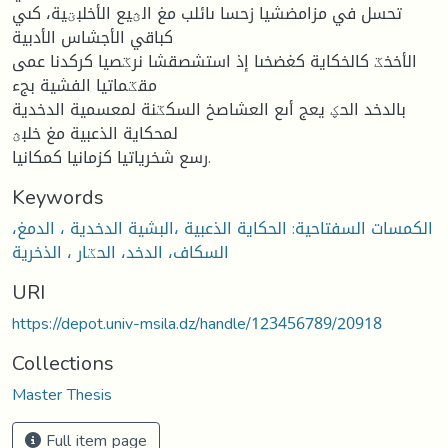
تحسل في مزامضشيا زحسا ىائلب مغ الؿيع الأخلبؾية، كىي
كباقي الأجشاس الأدبية
الأخخػ كالخكاية كغضخىا إذ استشصقشا نرػصيا كركدنا عمى
مقػماتيا الفشية بجء
بالدخد الحؼ يعج أىع العشاصخ السكػنة لمعسمية الدخدية
لمحكاية الذعبية مغ خلبؿ
رسع شخرياتيا كزمانيا كمكانيا.
Keywords
الكمسات السفتاحية: الحكاية الذعبية ،البشية الدخدية ، الدمغ،
السكاف، الدخد، الحػار ، الذخرية
URI
https://depot.univ-msila.dz/handle/123456789/20918
Collections
Master Thesis
Full item page