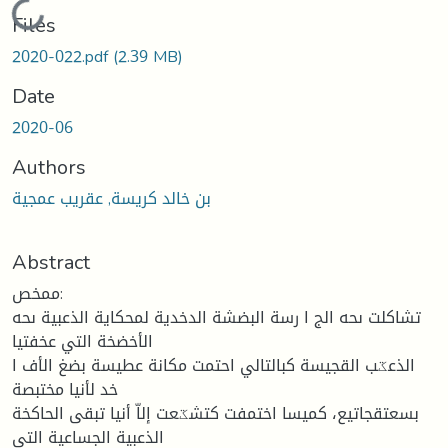
Loading...
Files
2020-022.pdf
(2.39 MB)
Date
2020-06
Authors
بن خالد كريسة, عقريب عمجية
Abstract
ممخص:
تشاكلت ىحه الج ا رسة البضشة الدخدية لمحكاية الذعبية ىحه
الأخضخة التي عخفتيا
الذعػب القجيسة كبالتالي احتمت مكانة عطيسة بضغ الأف ا
خد لأنيا مختبصة
بسعتقجاتيع، كميسا اختمفت كتشػعت إلاّ أنيا تبقى الحاكخة
الذعبية الجساعية التي