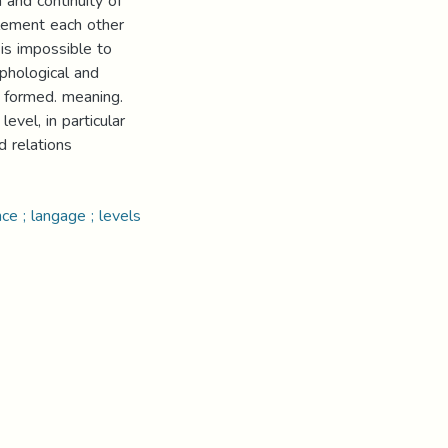
 and continuity of
plement each other
is impossible to
rphological and
s formed. meaning.
level, in particular
d relations