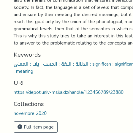
also the means of communication that ensures interaction
society. In fact, the language is a set of levels that com
and ensure by their meeting the desired meanings, but it 
reach this goal only by the union of the phonological, mo
grammatical levels, then that of the semantics in which i
This is why this study tries to take an interest in this last 
to answer to the problematic relating to the concepts an
Keywords
الدلالة ; اللغة ; المست ; يات ; المعنى ; significan ; significance ; langage ; levels
; meaning
URI
https://depot.univ-msila.dz/handle/123456789/23880
Collections
novembre 2020
Full item page