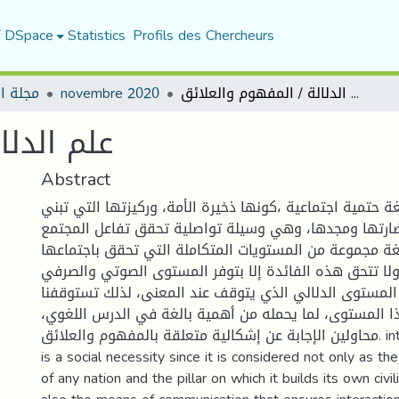
f DSpace
Statistics
Profils des Chercheurs
مجلة ا
novembre 2020
علم الدلالة / المفهوم والعلائق
علم الدلا
Abstract
غة حتمية اجتماعية ،كونها ذخيرة الأمة، وركيزتها التي تبني
ارتها ومجدها، وهي وسيلة تواصلية تحقق تفاعل المجتمع
لغة مجموعة من المستويات المتكاملة التي تحقق باجتماعها
ولا تتحق هذه الفائدة إلا بتوفر المستوى الصوتي والصرفي
المستوى الدلالي الذي يتوقف عند المعنى، لذلك تستوقفنا
ذا المستوى، لما يحمله من أهمية بالغة في الدرس اللغوي
محاولين الإجابة عن إشكالية متعلقة بالمفهوم والعلائق. interesting in language
is a social necessity since it is considered not only as the 
of any nation and the pillar on which it builds its own civil