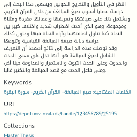
النظر في التأويل والتخريج النحويين ويسعى هذا البحث إلى
دراسة قضايا أسلوب صيغ المبالغة من خلال القرآن الكريم،
ويشتمل ذلك على صياغتها وتعريفها وإعمالها مفردة ومثناة
ومجموعة، وهو الذي أحدث اضطراب شديد واختلاف كبير بين
النحاة كما تناول اضافتهما وآراء النحاة فيها وحاول كذلك
دراسة دلالة صيغة المبالغة القياسية وتنوعها.
وقد توصلت هذه الدراسة إلى نتائج أهمها أن التعريف
الشامل لصيغ المبالغة هو: أنها تدل على معنى الحدث
والحدوث وعلى الحدث الثبوت والاستمرار والمداومة حينا آخر،
وعلى فاعل الحدث مع قصد المبالغة والتكثير غالبا.
Keywords
الكلمات المفتاحية: صيغ المبالغة- القرآن الكريم- سورة البقرة
URI
https://depot.univ-msila.dz/handle/123456789/25195
Collections
Master Thesis