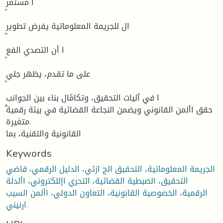
ا مستمر
ال للجريمة المعلوماتية يفرض تطوير
ا أن التصدي الفع
على ما تقدم، يظهر جلي
ا في آليات التحقيق، وتكامًال بناء بين الجوانب
متغيرة.
القانونية والتقنية، بما
Keywords
الجريمة المعلوماتية، التحقيق الج ازئي، الدليل الرقمي، قاضي
التحقيق، الضبطية القضائية، التحري اإللكتروني، األدلة
الرقمية، الخصوصية القانونية، التعاون الدولي، األمن السيب
ارنيني.