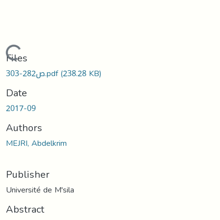
Loading...
Files
ص282-303.pdf
(238.28 KB)
Date
2017-09
Authors
MEJRI, Abdelkrim
Publisher
Université de M'sila
Abstract