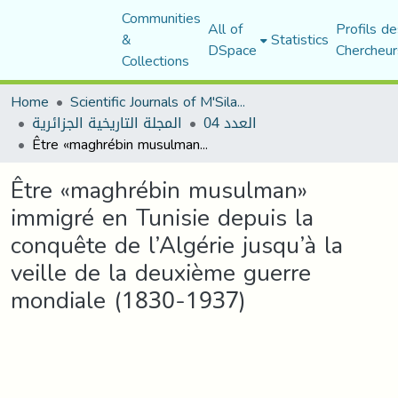
Communities
All of
Profils de
&
Statistics
DSpace
Chercheur
Collections
Home
Scientific Journals of M'Sila University
العدد 04
المجلة التاريخية الجزائرية
Être «maghrébin musulman» immigré en Tunisie depuis la conquête de l’Algérie jusqu’à la veille de la deuxième guerre mondiale (1830-1937)
Être «maghrébin musulman»
immigré en Tunisie depuis la
conquête de l’Algérie jusqu’à la
veille de la deuxième guerre
mondiale (1830-1937)