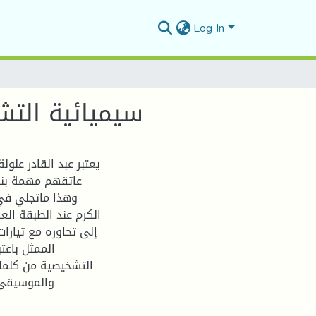
Log In
سيميائية التش
يعتبر عبد القادر علول
عاتقهم مهمة بناء
وهذا ماتجلي في
الكرم عند الطبقة ال
إلى تحاوره مع تيارا
الممثل باعت
التشخيصية من كلما
والموسيقى ل