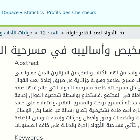
f DSpace
Statistics
Profils des Chercheurs
سيميائية التشخيص وأساليبه في مسرحية الأجواد لعبد القادر علولة
العدد 12
حوليات الآداب و
خيص وأساليبه في مسرحية الأجو
Abstract
ة واحد من أهم الكتاب والمخرجين الجزائرين الذين حملوا على
 مسرح بملامح وهوية جزائرية عن طريق إعادة بعث القوال
 كل مسرحياته خاصة مسرحية الأجواد التي عالج فيها صفة
عاملة في المجتمع ،فاستطاع بواسطة شخصية القوال إضافة
ت حديثة كمسرح بريخت والمسرح الفقير ،واعتماده على جسد
باره أهم مادة تشخيصية بتمرير رسالة عبر عنها بكل الوسائل
ت وشخصيات وصور وأفعال وحركات وإيماءات وحتى الإضاءة
تأتي مسرحية الأجواد زاخرة بالدلالة على كافة المستويات
Keywords