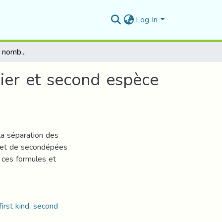
Log In
Combinatoire sur les nombres de Stirling de premier et second espèce et les nombres de Bell
ier et second espèce
la séparation des
e et de secondépées
 ces formules et
first kind, second