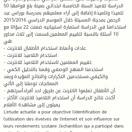
الدراسة تلاميذ السنة الخامسة ابتدائي بعينة بلغ قوامها 50
تلميذا وتلميذة.إضافة إلى أراء معلميهم بمدرسة بوراس عبد
الرحمن بمدينة المسيلة خلال الموسم الدراسي 2015/2016
استخدامنا في الدراسة استمارة استبيانيه ضمنت 22 سؤالا مع
10 أسئلة بالنسبة لتقييم المعلمين.قسمت إلى ثلاث محاور
هي:
- عادات وأنماط استخدام الأطفال للانترنت.
- استخدام التلاميذ للانترنت.
- تقييم المعلمين لاستخدام التلاميذ للانترنت.
- استخدمنا المنهج الوصفي وقمنا بالتحليل الكمي
والكيفي،مستخدمين التكرارات والنتائج المؤيدة.وبعد
المعالجات توصلنا إلى الأتي:
- أن الأطفال تعلموا الانترنت عن طريق احد أفرادأسرتهم.
- أكدت نتائج الدراسة أن استخدام التلاميذ للانترنت الأكثر
يميلون إلى مشاهدة الأفلام.
L’etude actuelle a pour objective l’identification de
l’utilisation des évelves de l’internet et son influence sur
leurs rendements scolaire .l’echantillon qui a participé dans