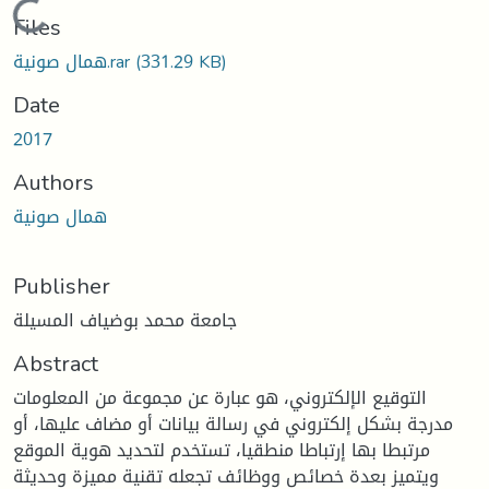
Loading...
Files
همال صونية.rar
(331.29 KB)
Date
2017
Authors
همال صونية
Publisher
جامعة محمد بوضياف المسيلة
Abstract
التوقيع الإلكتروني، هو عبارة عن مجموعة من المعلومات
مدرجة بشكل إلكتروني في رسالة بيانات أو مضاف عليها، أو
مرتبطا بها إرتباطا منطقيا، تستخدم لتحديد هوية الموقع
ويتميز بعدة خصائص ووظائف تجعله تقنية مميزة وحديثة