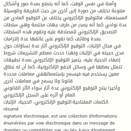
وآمنة في نفس الوقت، كما أنه يتمتع بعدة صور وأشكال
متنوعة تختلف من صورة إلى أخرى من حيث الطريقة والوسيلة
المستعملة، فالتوقيع الإلكتروني يختلف عن التوقيع العادي من
عدة نواحي كما أنه يصدر من طرف جهات مختصة وهي سلطات
التصديق الإلكتروني للمصادقة عليه وتقوم هذه السلطات
بعدة وظائف كما تقوم على عاتقها عدة إلتزامات.
في مجال الإثبات، التوقيع الإلكتروني أثار عدة تساؤلات حول
مدى حجيته في الإثبات ولهذا حددت معظم التشريعات شروط
إضفاء الحجية عليه، يتميز التوقيع الإلكتروني بعدة تطبيقات
تتمثل بعظها في وسائل الدفع الإلكترونية، كما أن له نطاق
معين يستخدم فيه فيسمح بإستعمالهفي معاملات محددة
قانونا ولا يسمح في معاملات أخرى.
وأخيرا ينتج التوقيع الإلكتروني عدة أثار سواء الأثر القانوني
العام أو أثره على السجل الإلكتروني.
الكلمات المفتاحية:التوقيع الإلكتروني، الحجية، الإثبات.
résumé
signature électronique, est une collection d'informations
énumérées par voie électronique dans un message de
données ou complétées par, ou liés à eux étroitement