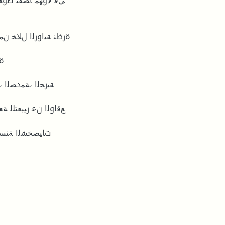
ﻲﻓ ﻻوﻬﻤ ﺎﺼﻘﻨ ضوﻌﺘ 
ةرظﻨ ﺔﯿاورﻟا لﻼﺨ نﻤ 
ﻊﻗاوﻟا نﻋ رﯿﺒﻌﺘﻠﻟ ﺔﻌ