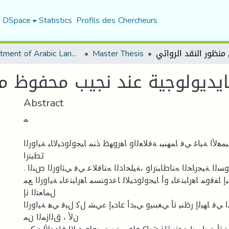
f DSpace
Statistics
Profils des Chercheurs
Department of Arabic Language and Literature
Master Thesis
يديولوجية عند نجيب محفوظ من
Abstract
ﻤ
ﺔﯿﻤﻫﻷا ﺔﯿﺎﻏ ﻲﻓ ﺎﻤﻬﻨﯿﺒ ﺔﻗﻼﻌﻟاو ﺎﻫروﻬظ ذﻨﻤ ﺎﯿﺠوﻟودﯿﻻﺎﺒ ﺔﯿاورﻟا
تطﺒﺘرا
. ﺔﯿﺠوﻟوﯿﺴوﺴﻟا ﺔﯿﺠرﺎﺨﻟا ﻪﺘﺎطﺎﺒﺘراو ،ﺔﯿﻠﺨادﻟا ﻪﺘﺎﻗﻼﻋ ﻲﻓ ﻲﺌاورﻟا صﻨﻟا
ﯿإ ﺎﻔﻗوﻤ ﺎﻫرﺎﺒﺘﻋﺎﺒ وأ ﺎﯿﺠوﻟودﯿﻼﻟ ﺎﻋدوﺘﺴﻤ ﺎﻫرﺎﺒﺘﻋﺎﺒ ﺔﯿاورﻟا ﻊﻤ
لﻤﺎﻌﺘﻟا نإ
 ﻲﻓ ﺎﻬﯿﻟإ رظﻨﯿ نأ ﻲﻐﺒﻨﯿو ﻲﺒدأ عادﺒإ ءﻲﺸ لﻛ لﺒﻗ ﻲﻫ ﺔﯿاورﻟا
نﻷ ، قﻟازﻤﻟا نﻤ