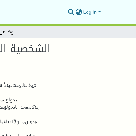
Log In
الشخصية الايديولوجية عند نجيب محفوظ من منظور النقد الروائي
الشخصية الا
مﻬﻓ ﺎﻨﻟ ﺢﯿﺘﺘ ﺎﻬﻨﻷ 
رﯿﺜﻛ ﻪﻔﺤﺘ ، ﺎﯿﺠوﻟوﯿد
ﻩذﻫ نﻤ لوﻷا مﺎﻘﻤﻟا