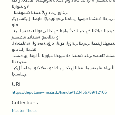
نأ ﺔﯿﻨﺎﺴﻨإ ﺔﻋزﻨ تاذ تﻨﺎﻛ وﻟو ﻰﺘﺤ ﺔﯿﺠوﻟوﯿدﯿﻹا فادﻫﻸﻟ نﻛﻤﯿ
ﻻو ﺔﯿوازﻟا
. ﻲﺌاور لﻤﻋ يﻷ ﺔﯿﻨﻔﻟا تﺎﻤوﻘﻤﻟا
ﻲﺒرﻌﻟا فﻘﺜﻤﻟا موﻤﻬﻟ لﻤﺎﺤﻟا ﻲﺠوﻟوﯿدﯿﻹا عارﺼﻟا لﯿﻛﺸﺘ نﻛﯿ
مﻟو
. ةدﯿدﺠﻟا ﺔﺒﺎﺘﻛﻟا ضﺎﺨﻤ ثادﺤأ ﻩﺎﺠﺘا صﺎﺨﻟا ﻲﻋوﻟا تﻋدﺘﺴا ﺎﻤﻨ
،ﺔﯿرﺤﻟا ،ﺔﻤدﺼﻟا ،ﺔﻤﯿزﻬﻠﻟ لﺜﻤﻤﻟا ﻲﺒرﻌﻟا ﻲﺌاورﻟا صﻨﻟا ةرؤﺒ ﺔﯿﻌﻗاوﻟا ﺔﯿﻋﺎﻤﺘﺠﻻا
ةدﺎﻤﻟا رﺎﺒﺘﻋﺎﺒو
ﺴﺎﺸ تاءﺎﻀﻓ ﻰﻠﻋ تﺤﺘﻔﻨا دﻗ ﺔﯿﺒرﻌﻟا ﺔﯿاورﻟا نأ لوﻘﻟا ﻊﯿطﺘﺴﻨ...
،ﺔﺤﯿﻀﻔﻟا
. تﺎﯿﺼﺨﺸﻟا ﺔﻨﺴﻟأ ﻰﻠﻋ ﺔﻠﻤﻌﺘﺴﻤﻟا ﺔﻐﻠﻟا لﻼﺨ نﻤ كﻟذو ،ﻪﺘﻻﻻدو ،ﻩدﺎﻌﺒأ لﻛﺒ
ﻲﻨﺎﺴﻨﻹا
URI
https://depot.univ-msila.dz/handle/123456789/12105
Collections
Master Thesis