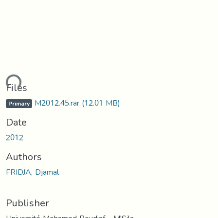
ding...
Files
M2012.45.rar
(12.01 MB)
Primary
Date
2012
Authors
FRIDJA, Djamal
Publisher