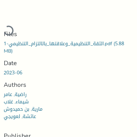
Loading...
Files
(5.88
الثقة_التنظيمية_وعلاقتها_بالالتزام_التنظيمي-1.pdf
MB)
Date
2023-06
Authors
راضية, عامر
شيماء, غلاب
مارية, بن حميدوش
عائشة, لعويجي
Publisher