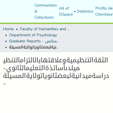
Communities
All of
Profils de
&
Statistics
DSpace
Chercheur
Collections
Home
Faculty of Humanities and Social Sciences
Department of Psychology
Graduate Reports - تقارير الليسانس
الثقةالتنظيميةوعلاقتهابالالتزامالتنظيميلدىأساتذةالتعليمالثانوي- دراسةميدانيةلبعضثانوياتولايةالمسيلة -
الثقةالتنظيميةوعلاقتهابالالتزامالتنظي
ميلدىأساتذةالتعليمالثانوي-
دراسةميدانيةلبعضثانوياتولايةالمسيلة
-