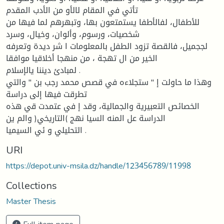
تأتي في المقام لالأو من الأدب المقدم
للأطفال، لفالأطفا يستمتعون بها، وتبهرهم لما فيها من
شخصيات، ورسوم، وألوان، وخيال، وسرد
لججميل، فالقصة تزود الطفل بالمعلومات ا شر ديدة وتعرفه
الخير من ال تهجة ، من منهجا أخلاقيا موافقا
لمبادئ ديننا يالإسلام .
وهذا ما حاولت إ " ستجلاءه في قصص محمد رجب بن " والتي
تطرقت فيها إلى دراسة
الخصائص التعبيرية والجمالية، وقد إ في عتمدت قي هذه
الدراسة عل المنه السيا نهج )التاريخي( والم ين
التحليلي و ئي السيميا .
URI
https://depot.univ-msila.dz/handle/123456789/11998
Collections
Master Thesis