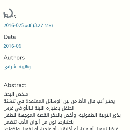
Loading...
Files
2016-075.pdf
(3.27 MB)
Date
2016-06
Authors
وهيبة, شرقي
Abstract
ملخص البحث :
يعتبر أدب فال الأط من بين الوسائل المعتمدة في تنشئة
الطفل باعتباره اللبنة لىالأو في غرس
بذور التربية الطفولية، وأخص بالذكر القصة الموجهة للطفل
باعتبارها لون من ألوان الأدب تتضمن
غرضا تربويا، أو فنيا، أو أخلاقيا، أو علميا، أو لغويا، ولكونها