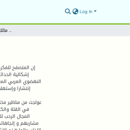
Log In
مشروع النهضة بين مالك بن نبي و محمد اركون
إن المتصفح للفكر 
إشكالية الحدا
النهضوي العربي الم
إنتشارا وإستهل
عولجت من مناظير مختل
في القلة والك
المجال الرحب ل
مشاربهم و إتجاهاته