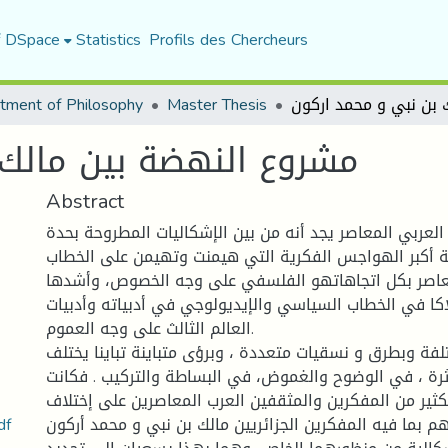
f DSpace
Statistics
Profils des Chercheurs
tment of Philosophy
Master Thesis
مشروع النهضة بين مالك 
Abstract
العربي المعاصر يجد أنه من بين الإشكاليات المطروحة بحدة
ثة أكبر الهواجس الفكرية التي هيمنت وتهيمن على الخطاب
عاصر بكل اتجاهاتهو الفلسفي على وجه الخصوص، وأشدها
اكا في الخطاب السياسي والإيديولوجي في أدبياته وأدبيات
العالم الثالث على وجه العموم.
فة وبطرق و نسقيات متعددة ، وبرؤى متباينة تباينا يختلف
ثرة ، في الوضوح والغموض، في البساطة والتركيب . فكانت
لكثير من المفكرين والمثقفين العرب المعاصرين على إختلاف
مشروع النهضة بين مال
م بما فيه المفكرين الجزائريين مالك بن نبي و محمد أركون