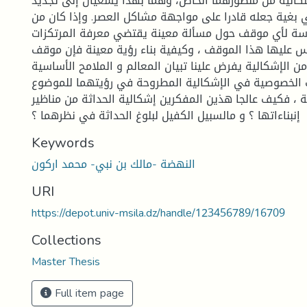
إشكالية من منظورهما الخاص، وهما بهذا يسعيان إلى تجديد
ي بغية جعله قادرا على مواجهة مشاكل العصر. وإذا كان من
اسة لأي موقف حول مسألة معينة يقتضي معرفة المرتكزات
س عليها هذا الموقف ، وكيفية بناء رؤية معينة فإن موقف
ن الإشكالية يفرض علينا تبيان المعالم و الملامح الأساسية
 الخصوصية في الإشكالية المطروحة في رؤيتهما للموضوع
 ، فكيف عالجا هذين المفكرين إشكالية الحداثة من مناظير
إنبناءاتها ؟ و مالسبيل الكفيل لبلوغ الحداثة في نظرهما ؟
Keywords
النهضة -مالك بن نبي- محمد اركون
URI
https://depot.univ-msila.dz/handle/123456789/16709
Collections
Master Thesis
Full item page