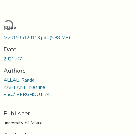
ading...
Files
M201535120118.pdf
(5.88 MB)
Date
2021-07
Authors
ALLAL, Randa
KAHLANE, Nesrine
Enca/ BERGHOUT, Ali
Publisher
university of M'sila