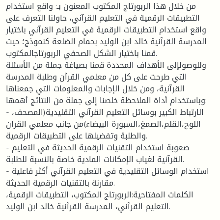
من خلال هذا الربورتاج المكتوب المعنون بـ: واقع استخدام
التطبيقات الرقمية في التعليم القرآني، حاولنا التعرف على
واقع استخدام التطبيقات الرقمية في التعليم القرآني باختيار
المدرسة القرآنية خالد ابن الوليد بحمام الضلعة كنموذج؛ حيث
قمنا باختيار الشكل الصحفي الربورتاجالمكتوب.
وللوصولإلى الأهداف المحددة قمنا بصياغة جملة من الأسئلة
التي طرحت على كل من معلمي القرآن وطلبة المدرسة
القرآنية، ومن خلال الإجابات والمعلومات التي جمعناها
وباستخدام أداة الملاحظة خلصنا إلى جملة من النتائج أهمها:
- الارتباط الكبير بوسائل التعليم القرآني التقليدية(المصحف،
اللوح،القلم،الصمغ،السبورة البيضاء)من جانب معلمي القران
والطلبة وتفضيلها على التطبيقات الرقمية.
- صعوبة استخدام التقنيات الرقمية الحديثة في التعليم
القرآنية لغياب الإمكانات المادية خاصة بالنسبة للطلبة.
- استخدام الوسائل التقليدية في التعليم القرآني أكثر فاعلية
مقارنة بالتقنيات الرقمية الحديثة.
الكلمات المفتاحية:الربورتاج المكتوب، التطبيقات الرقمية،
التعليم القرآني، المدرسة القرآنية خالد ابن الوليد.