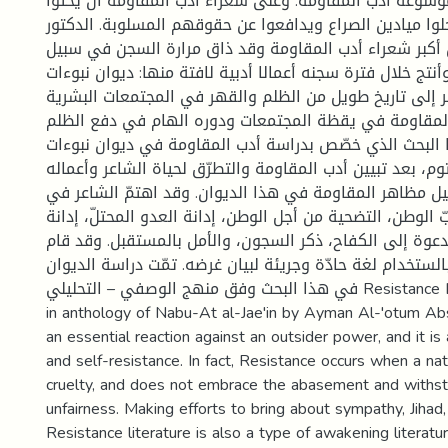
موسوعة أدب المقاومة. وعلی شعراء أدب المقاومة أن یحثّوا
ا میادین الصراع ویدافعوا عن حقوقهم المسلوبة. الدکتور
 أکبر شعراء أدب المقاومة وقد ذاق مرارة السجن في سبیل
نتج خلال فترة سجنه أعمالا أدبیة لافتة منها: دیوان نبوءات
ظر إلی تاریخ طویل من الظلم والقهر في المجتمعات البشریة
المقاومة في یقظة المجتمعات ودوره الهام في دفع الظلم
 البحث الذي خصّص بدراسة أدب المقاومة في دیوان نبوءات
وم، بعد تبیین أدب المقاومة والتطرّق لحیاة الشاعر وأعماله
لیل مظاهر المقاومة في هذا الدیوان. وقد اهتمّ الشاعر في
 الوطن، التضحیة من أجل الوطن، إدانة العدو المحتلّ، إدانة
لدعوة إلی الکفاح، ذکر السجون، والأمل بالمستقبل. وقد قام
الستخدام لغة حادّة وجریئة لبیان غرضه. تمّت دراسة الدیوان
في هذا البحث وفق منهج الوصفي – التحلیلي Resistance Literature symbols
in anthology of Nabu-At al-Jae'in by Ayman Al-'otum Abs
an essential reaction against an outsider power, and it is 
and self-resistance. In fact, Resistance occurs when a nat
cruelty, and does not embrace the abasement and withsta
unfairness. Making efforts to bring about sympathy, Jihad,
Resistance literature is also a type of awakening literatu