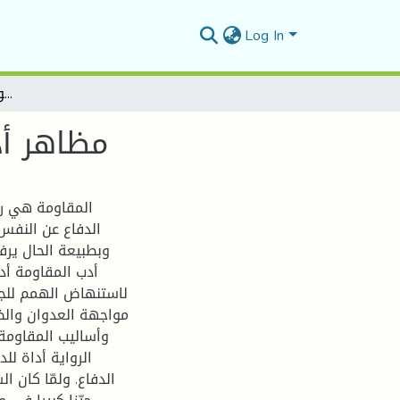
Log In
مظاهر أدب المقاومة في دیوان نبوءات الجائعین لأیمن العتوم
مظاهر أد
المقاومة هي ردّ
الدفاع عن النفس
وبطبیعة الحال یرفض
أدب المقاومة أد
لاستنهاض الهمم للجه
مواجهة العدوان والظل
وأسالیب المقاومة 
الروایة أداة لل
الدفاع. ولمّا کان ا