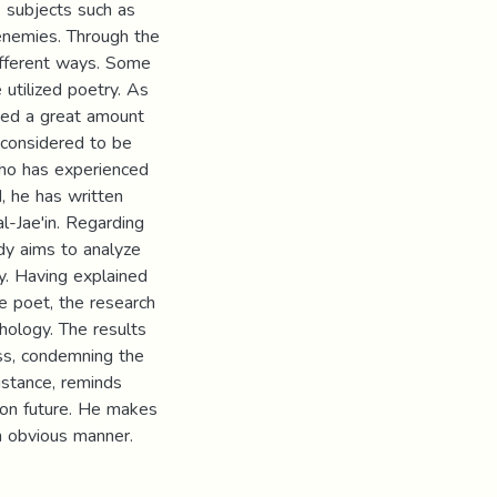
s subjects such as
enemies. Through the
ifferent ways. Some
 utilized poetry. As
otted a great amount
 considered to be
who has experienced
d, he has written
-Jae'in. Regarding
udy aims to analyze
y. Having explained
e poet, the research
thology. The results
ess, condemning the
istance, reminds
 on future. He makes
an obvious manner.