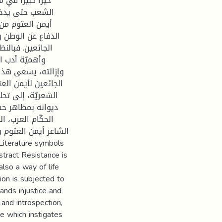
حیّزا کبیرا في 
الشعب حتی یدخلو
أیمن العتوم من
الدفاع عن الوطن وأ
الجائعین. فبالن
وأهمیّة أدب 
وإزالته، یسعی هذا
الجائعین لأیمن العت
الشعریّة، إلی تح
دیوانه بمظاهر حبّ
الحکّام العرب، ا
الشاعر أیمن العتوم ب
tract Resistance is
also a way of life
ion is subjected to
nds injustice and
 and introspection,
re which instigates