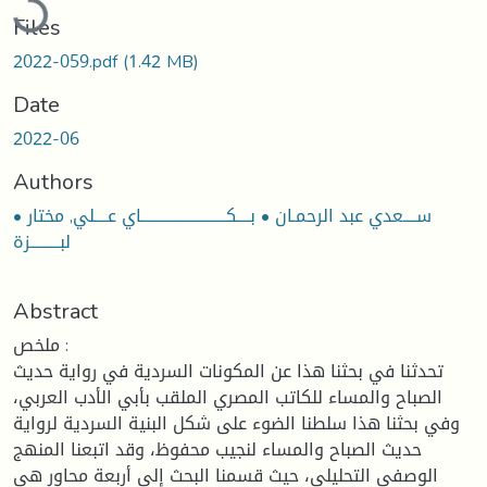
Files
2022-059.pdf
(1.42 MB)
Date
2022-06
Authors
• ســــعدي عبد الرحمـان • بــــكــــــــــــــــــــــــــاي عــــلي, مختار
لبـــــــــزة
Abstract
ملخص :
تحدثنا في بحثنا هذا عن المكونات السردية في رواية حديث
الصباح والمساء للكاتب المصري الملقب بأبي الأدب العربي،
وفي بحثنا هذا سلطنا الضوء على شكل البنية السردية لرواية
حديث الصباح والمساء لنجيب محفوظ، وقد اتبعنا المنهج
الوصفي التحليلي، حيث قسمنا البحث إلى أربعة محاور هي