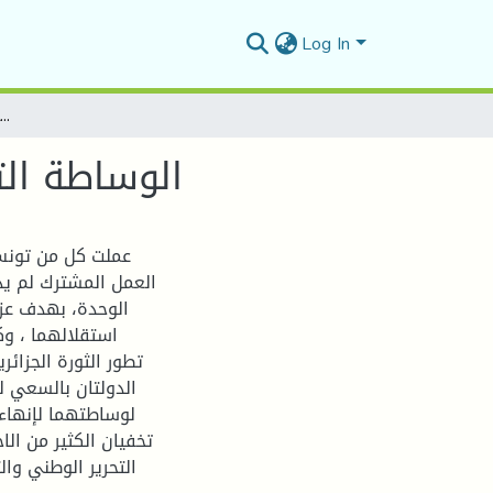
Log In
الوساطة التونسية والمغربية لحل القضية الجزائرية (1956-1962م)
الوساطة التونس
عملت كل من تونس 
العمل المشترك لم يد
الوحدة، بهدف عزل
استقلالهما ، و
تطور الثورة الجزائ
الدولتان بالسعي لح
لوساطتهما لإنهاء 
تخفيان الكثير من ال
التحرير الوطني وا