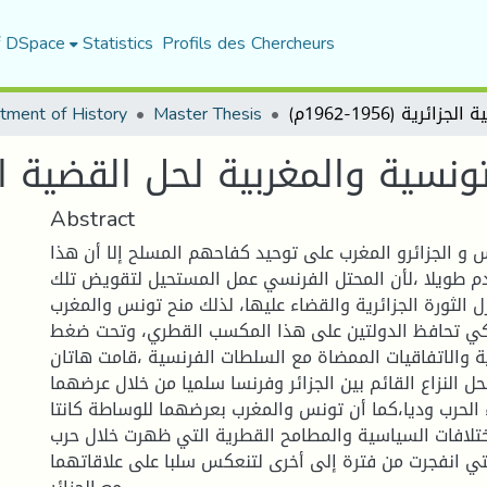
f DSpace
Statistics
Profils des Chercheurs
tment of History
Master Thesis
ية والمغربية لحل القضية الجزائرية (6
Abstract
و الجزائرو المغرب على توحيد كفاحهم المسلح إلا أن هذا
م طويلا ،لأن المحتل الفرنسي عمل المستحيل لتقويض تلك
 الثورة الجزائرية والقضاء عليها، لذلك منح تونس والمغرب
كي تحافظ الدولتين على هذا المكسب القطري، وتحت ضغط
رية والاتفاقيات الممضاة مع السلطات الفرنسية ،قامت هاتان
ل النزاع القائم بين الجزائر وفرنسا سلميا من خلال عرضهما
الحرب وديا،كما أن تونس والمغرب بعرضهما للوساطة كانتا
اختلافات السياسية والمطامح القطرية التي ظهرت خلال حرب
لتي انفجرت من فترة إلى أخرى لتنعكس سلبا على علاقاتهما