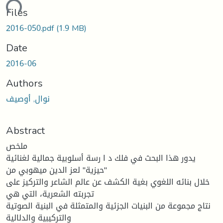
ading...
Files
2016-050.pdf
(1.9 MB)
Date
2016-06
Authors
نوال, أوصیف
Abstract
ملخص
یدور هذا البحث في فلك د ا رسة أسلوبیة جمالیة لغنائیة
"حیزیة" لعز الدین میهوبي من
خلال بنائه اللغوي بغیة الكشف عن عالم الشاعر والتركیز على
تجربته الشعریة، التي هي
نتاج مجموعة من البنیات الجزئیة والمتمثلة في البنیة الصوتیة
والتركیبیة والدلالیة