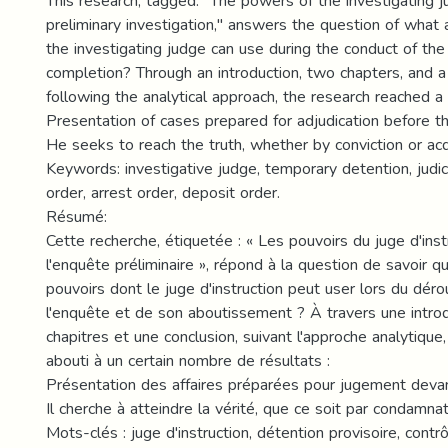
This research, tagged: "The powers of the investigating j
preliminary investigation," answers the question of what
the investigating judge can use during the conduct of the 
completion? Through an introduction, two chapters, and a 
following the analytical approach, the research reached a
Presentation of cases prepared for adjudication before t
He seeks to reach the truth, whether by conviction or acq
Keywords: investigative judge, temporary detention, judici
order, arrest order, deposit order.
Résumé:
Cette recherche, étiquetée : « Les pouvoirs du juge d'inst
l'enquête préliminaire », répond à la question de savoir q
pouvoirs dont le juge d'instruction peut user lors du dér
l'enquête et de son aboutissement ? À travers une introd
chapitres et une conclusion, suivant l'approche analytique,
abouti à un certain nombre de résultats :
Présentation des affaires préparées pour jugement devant
Il cherche à atteindre la vérité, que ce soit par condamn
Mots-clés : juge d'instruction, détention provisoire, contrôl