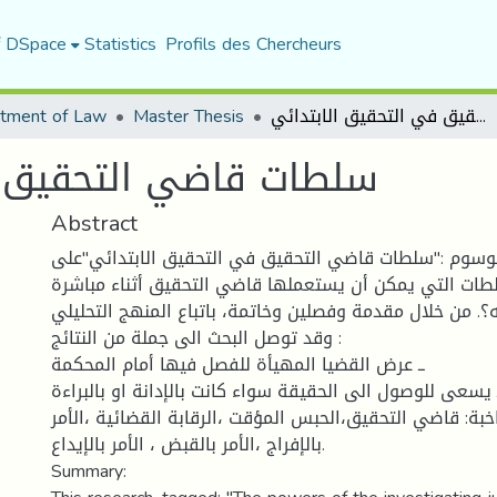
f DSpace
Statistics
Profils des Chercheurs
tment of Law
Master Thesis
سلطات قاضي التحقيق في التحقيق الابتدائي
سلطات قاضي التحقيق ف
Abstract
لموسوم :"سلطات قاضي التحقيق في التحقيق الابتدائي"على
طات التي يمكن أن يستعملها قاضي التحقيق أثناء مباشرة
ه؟. من خلال مقدمة وفصلين وخاتمة، باتباع المنهج التحليلي
وقد توصل البحث الى جملة من النتائج :
ــ عرض القضيا المهيأة للفصل فيها أمام المحكمة
ـ يسعى للوصول الى الحقيقة سواء كانت بالإدانة او بالبراءة
خبة: قاضي التحقيق،الحبس المؤقت ،الرقابة القضائية ،الأمر
بالإفراج ،الأمر بالقبض ، الأمر بالإيداع.
Summary: