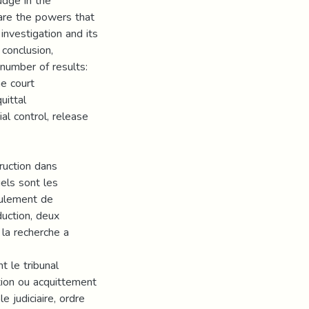
udge in the
 are the powers that
investigation and its
conclusion,
 number of results:
he court
uittal
al control, release
ruction dans
uels sont les
oulement de
uction, deux
 la recherche a
 le tribunal
ation ou acquittement
e judiciaire, ordre