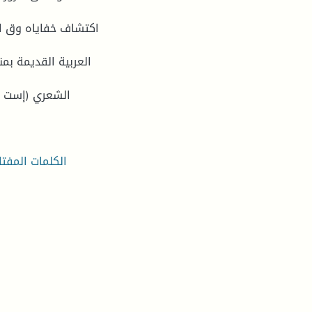
اكتشاف خفاياه وق ا ر
الشعري (إست ا 