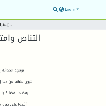
Log In
التناص وامتداداتھ المعرفیة عند محمد مفتاح كتاب تحلیل الخطاب الشعري(إستراتیجیة التناص)أنموذجا
التناص وامت
بوفود الحداثة إ
أكدوا على ضرورة 