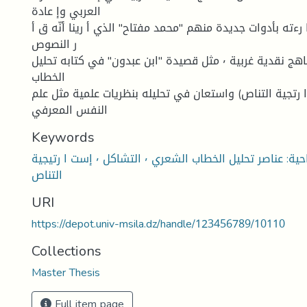
العربي وإ عادة
ءته بأدوات جديدة منهم "محمد مفتاح" الذي أ رينا أنّه ق أ
ر النصوص
العربية القديمة بمناهج نقدية غربية ٬ مثل قصيدة "ابن عبدون" في كتابه تحليل
الخطاب
رتجية التناص) واستعان في تحليله بنظريات علمية مثل علم
النفس المعرفي
Keywords
الكلمات المفتاحية: عناصر تحليل الخطاب الشعري ٬ التشاكل ٬ إست ا رتيجية
التناص
URI
https://depot.univ-msila.dz/handle/123456789/10110
Collections
Master Thesis
Full item page