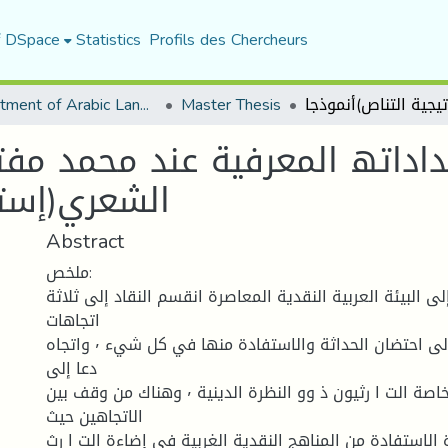
f DSpace
Statistics
Profils des Chercheurs
Department of Arabic Language and Literature
Master Thesis
داداتھ المعرفیة عند محمد مفت
الشعري(إستر
Abstract
ملخص:
لى البيئة العربية النقدية المعاصرة انقسم النقاد إلى ثلاثة
اتجاهات
كبرى منهم من دعا إلى احتضان الحداثة والاستفادة منها في كل شيء ٬ واتجاه
دعا إلى
رفضها رفضا كليا خاصة الت ا رثيون ذ وو النظرة الدينية ٬ وهناك من وقف بين
الاتجاهين حيث
الاستفادة من المناهج النقدية الغربية في إضاءة الت ا رث