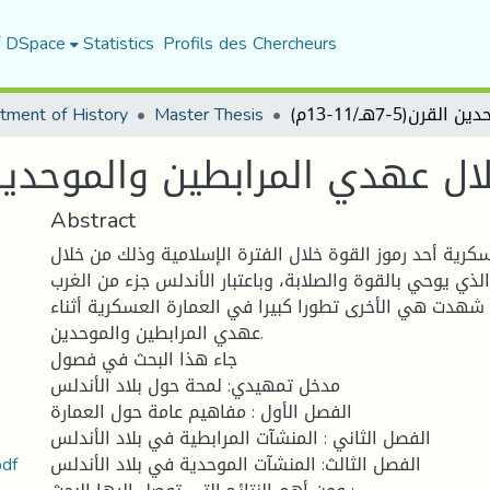
f DSpace
Statistics
Profils des Chercheurs
tment of History
Master Thesis
هدي المرابطين والموحدين القرن(5-7ه
Abstract
سكرية أحد رموز القوة خلال الفترة الإسلامية وذلك من خلال
ي يوحي بالقوة والصلابة، وباعتبار الأندلس جزء من الغرب
شهدت هي الأخرى تطورا كبيرا في العمارة العسكرية أثناء
عهدي المرابطين والموحدين.
جاء هذا البحث في فصول
مدخل تمهيدي: لمحة حول بلاد الأندلس
الفصل الأول : مفاهيم عامة حول العمارة
الفصل الثاني : المنشآت المرابطية في بلاد الأندلس
العمارة العسكرية في بلاد الأن
الفصل الثالث: المنشآت الموحدية في بلاد الأندلس