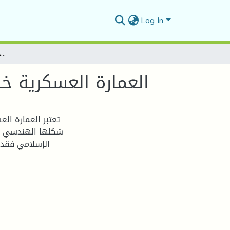
Log In
العمارة العسكرية خلال عهدي المرابطين والموحدين القرن(5-7هـ/11-13م)
العمارة العسكرية خلال ع
تعتبر العمارة الع
شكلها الهندسي الذ
الإسلامي فقد 