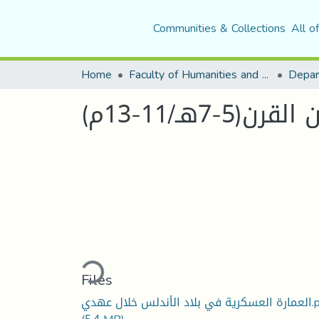
Communities & Collections
All o
Home
Faculty of Humanities and Social Sciences
Depar
ـ/11-13م)
Loading...
Files
دلس خلال عهدي.pdf