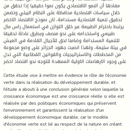
مفادها أن النمو الاقتصادي يكون نموا حقيقيا إذا تحقق من
خلال سياسات اقتصادية محافظة على النظام البيئي وتضمن
تحقيق تنمية اقتصادية مستدامة، لان نموذج الاقتصاد الاخضر
يرتبط باحترام الطبيعة عبر خلق التوازن في استعمال راس مال
طبيعي واستخدامه على نحو منصف وبطرق عادلة تحقيقا
للتنمية المستدامة وضامنا لحق للأجيال القادمة في العيش
في بيئة سليمة، ولهذا انصبت جهود الجزائر على وضع مجموعة
من المخططات والاستراتيجيات والقوانين القطاعية التي تدل
على وجود الارهاصات الاولية الممهدة للتوجه نحو اقتصاد اخضر
.
Cette étude vise à mettre en évidence le rôle de l'économie
verte dans la réalisation du développement durable, et
l'étude a abouti à une conclusion générale selon laquelle la
croissance économique est une croissance réelle si elle est
réalisée par des politiques économiques qui préservent
l'environnement et garantissent la réalisation d'un
développement économique durable, car le modèle
d'économie verte est lié au respect de la nature en créant