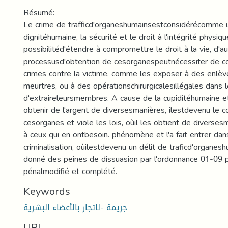
Résumé:
Le crime de trafficd'organeshumainsestconsidérécomme u
dignitéhumaine, la sécurité et le droit à l'intégrité physiq
possibilitéd'étendre à compromettre le droit à la vie, d'a
processusd'obtention de cesorganespeutnécessiter de c
crimes contre la victime, comme les exposer à des enlè
meurtres, ou à des opérationschirurgicalesillégales dans 
d'extraireleursmembres. A cause de la cupiditéhumaine 
obtenir de l'argent de diversesmanières, ilestdevenu le
cesorganes et viole les lois, oùil les obtient de diverse
à ceux qui en ontbesoin. phénomène et l'a fait entrer dans
criminalisation, oùilestdevenu un délit de traficd'organeshu
donné des peines de dissuasion par l'ordonnance 01-09 
pénalmodifié et complété.
Keywords
جريمة -لاتجار بالأعضاء البشرية
URI