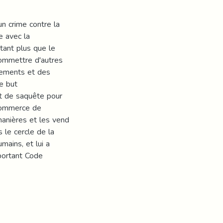
n crime contre la
ue avec la
utant plus que le
ommettre d'autres
vements et des
le but
et de saquête pour
 commerce de
smanières et les vend
 le cercle de la
mains, et lui a
portant Code