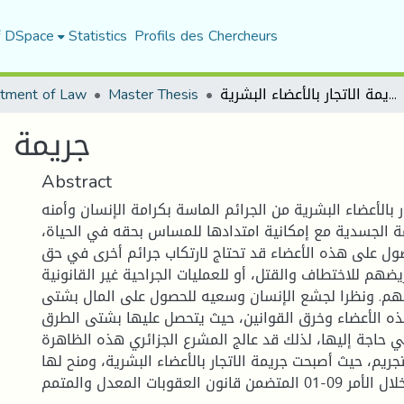
f DSpace
Statistics
Profils des Chercheurs
tment of Law
Master Thesis
جريمة الاتجار بالأعضاء البشرية
جريمة ا
Abstract
ر بالأعضاء البشرية من الجرائم الماسة بكرامة الإنسان وأمنه
ة الجسدية مع إمكانية امتدادها للمساس بحقه في الحياة
ول على هذه الأعضاء قد تحتاج لارتكاب جرائم أخرى في حق
ضهم للاختطاف والقتل، أو للعمليات الجراحية غير القانونية
ئهم. ونظرا لجشع الإنسان وسعيه للحصول على المال بشتى
ذه الأعضاء وخرق القوانين، حيث يتحصل عليها بشتى الطرق
 حاجة إليها، لذلك قد عالج المشرع الجزائري هذه الظاهرة
تجريم، حيث أصبحت جريمة الاتجار بالأعضاء البشرية، ومنح لها
عقوبات ردعية من خلال الأمر 09-01 المتضمن قانون العقوبات المعدل والمتمم.