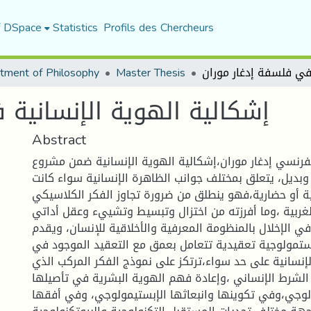
f DSpace
Statistics
Profils des Chercheurs
tment of Philosophy
Master Thesis
إشكالية الهوية الإنسانية 
Abstract
فرنسي إدغار موران،إشكالية الهوية الإنسانية ضمن مشروع
بديل، يتعلق بمختلف جوانب الظاهرة الإنسانية سواء كانت
ية أو حضارية،فهو ينطلق من ضرورة تجاوز الفكر الكلاسيكي
الغربية ،وما أفرزته من اختزال وتبسيط وتشييء وعقل أداتي
ي الإخلال بالمنظومة المعرفية والأخلاقية للإنسان، ويقدم
يستمولوجية تعقيدية تتعامل بعمق مع التعقيد الموجود في
لإنسانية على حد سواء،ترتكز على نموذج الفكر المركب الذي
لشرط الإنساني ،وإعادة فهم الهوية البشرية في تأصيلها
ولوجي،وفي تكوينها وانبعاثها الإبستيمولوجي، وفي أفقها