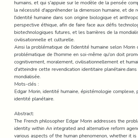
humains, et qui s'appuie sur le modèle de la pensée comp
la nécessité d'appréhender la dimension humaine, et de
l'identité humaine dans son origine biologique et anthropo
perspective éthique, afin de faire face aux défis technolo
biotechnologiques futures, et les barrières de la mondiali
civilisationnelle et culturelle.
Ainsi la problématique de l'identité humaine selon Morin c
problématique de l'homme en soi-même qu'on doit prom
cognitivement, moralement, civilisationnellement et huma
d'atteindre cette revendication identitaire planétaire.dan
mondialisée.
Mots-clés :
Edgar Morin, identité humaine, épistémologie complexe
identité planétaire.
Abstract:
The French philosopher Edgar Morin addresses the prob
identity within An integrated and alternative reform agen
various aspects of the human phenomenon, whether it is co