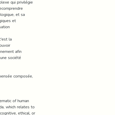
lexe qui privilégie
 recomprendre
logique, et sa
giques et
sation
'est la
ouvoir
inement afin
s une société
, pensée composée,
lematic of human
da, which relates to
gnitive, ethical, or