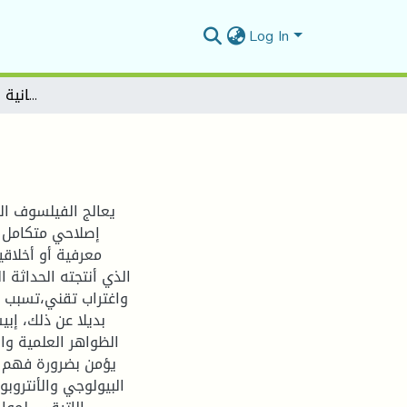
Log In
إشكالية الهوية الإنسانية في فلسفة إدغار موران
يعالج الفيلسوف ال
إصلاحي متكامل و
معرفية أو أخلاق
الذي أنتجته الحداثة 
واغتراب تقني،تسبب ف
بديلا عن ذلك، إب
الظواهر العلمية وا
يؤمن بضرورة فهم ا
البيولوجي والأنتروب