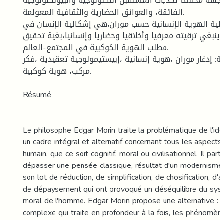
جهة مختلف تحديات المستقبل التكنولوجية والبيوتكنولوجية
الفائقة، والعوائق الحضارية والثقافية المعولمة.
لية الهوية الإنسانية حسب موران،هي إشكالية الإنسان في
نبغي ترقيته معرفيا وأخلاقيا وحضاريا وإنسانيا،بغية تحقيق
مطلب الهوية الكوكبية في المجتمع-العالم.
: إدغار موران ،هوية إنسانية ،إبيستيمولوجية تعقيدية ،فكر
مركب، هوية كوكبية.
Résumé
Le philosophe Edgar Morin traite la problématique de l'i
un cadre intégral et alternatif concernant tous les aspe
humain, que ce soit cognitif, moral ou civilisationnel. Il pa
dépasser une pensée classique, résultat d'un modernism
son lot de réduction, de simplification, de chosification, 
de dépaysement qui ont provoqué un déséquilibre du sys
moral de l'homme. Edgar Morin propose une alternative :
complexe qui traite en profondeur à la fois, les phénomèn