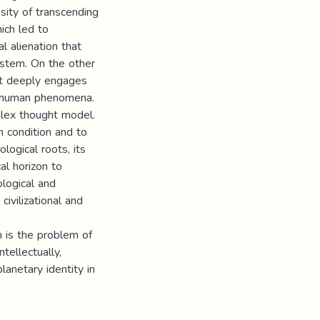
sity of transcending
ich led to
al alienation that
ystem. On the other
at deeply engages
nd human phenomena.
lex thought model.
 condition and to
logical roots, its
al horizon to
ological and
ivilizational and
n is the problem of
tellectually,
planetary identity in