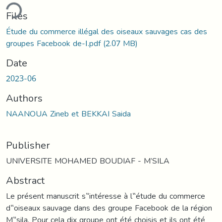
ding...
Files
Étude du commerce illégal des oiseaux sauvages cas des
groupes Facebook de-١.pdf
(2.07 MB)
Date
2023-06
Authors
NAANOUA Zineb et BEKKAI Saida
Publisher
UNIVERSITE MOHAMED BOUDIAF - M’SILA
Abstract
Le présent manuscrit s‟intéresse à l‟étude du commerce
d‟oiseaux sauvage dans des groupe Facebook de la région
M‟sila. Pour cela dix groupe ont été choisis et ils ont été