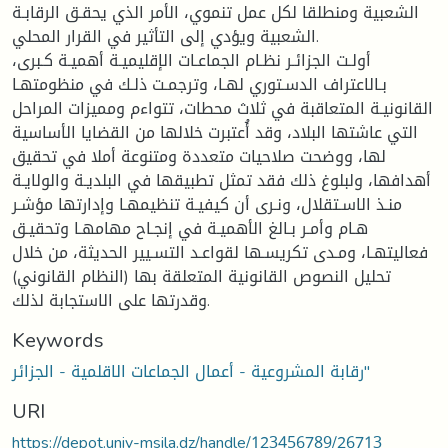
الشعبية ومنطلقا لكل عمل تنموي، الأمر الذي يحقـق الرقابـة
الشعبية ويؤدي إلى التأثير في القرار المحلي.
أولـت الجزائـر نظـام الجماعـات الإقليميـة أهميـة كـبرى،
بـالاعتراف الدسـتوري لهـا، وترجمـت ذلـك في منظومتهـا
القانونيـة المتعاقبة في ثلاث محطات، تتواءم ومميزات المراحل
التي عاشتها البلاد، وقد أُعتبرت خلالها من القضايا الأساسية
لها، ووضحت صلاحيات متعددة ومتنوعة أملا في تحقيق
أهدافها، ولبلوغ ذلك فقد تمثل تطبيقها في البلديـة والولايـة
منـذ الاسـتقلال، ونـرى أن كيفيـة تنظيمهـا وإدارتها مؤشـر
هـام وأمـر بـالغ الأهميـة في إنجـاح مهامهـا وتحقيـق
فعاليتهـا، ومـدى تكريسـها لقواعـد التسـيير الحديثة، من خلال
تحليل النصوص القانونية المتعلقة بها (النظام القانوني)
وقدرتها على الاستجابة لذلك.
Keywords
رقابة المشروعية - أعمال الجماعات الاقلمية - الجزائر''
URI
https://depot.univ-msila.dz/handle/123456789/26713