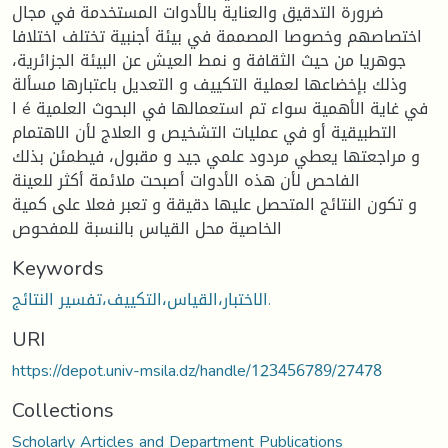
ضرورة التدقيق والعناية بالأدوات المستخدمة في مجال
اختصاصهم وخصوصا المصممة في بيئة أجنبية تختلف اختلافا
جوهريا من حيث الثقافة و نمط العيش عن البيئة الجزائرية،
وذلك بإخضاعها لعملية التكييف و التعديل باعتبارها مسألة
ا é في غاية الأهمية سواء تم استعمالها في البحوث العلمية
التطبيقية أو في عمليات التشخيص و العلاج لأن الاهتمام
و مراجعتها يعطي مردود علمي جيد و مقبول، فيطمئن بذلك
الفاحص لأن هذه الأدوات أصبحت ملائمة أكثر للعينة
و تكون النتائج المتحصل عليها دقيقة و تعبر فعلا على كمية
الخاصية محل القياس بالنسبة للمفحوص
Keywords
الاختبار،القياس،التكييف،تفسير النتائج.
URI
https://depot.univ-msila.dz/handle/123456789/27478
Collections
Scholarly Articles and Department Publications