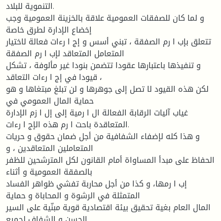
التنمویة للبلاد.
و لما كان للصفقات العمومیة علاقة بالخزینة العمومیة وجب
إخضاع الإدارة لطرق خاصة
تتعلق بإب ا رم الصفقة ، تبني أسس و إج ا رءات فعالة لاختیار
المتعامل المتعاقد لإب ا رم الصفقة
و تنفیذها باعتبارها عقودا تتضمن بنودا غیر مألوفة ، تشكل
قیودا في إج ا رءات التعاقد ،
لكن هذه القیود لا تصل إلى جوهرها و لن تبلغ مبتغاها و هو
حمایة المال العمومي في
غیاب آلیات الرقابة الفعالة ال ا رمیة إلى إل ا زم الإدارة
المتعاقدة باحت ا رم هذه الإج ا رءات.
و هذا كله لإضفاء الشفافیة من أجل ضمان حقوق و حریات
المتعاملین المتعاقدین ، و
الحفاظ على مبدأ المساواة أمام القانون لكل المترشحین للظفر
بالصفقة العمومیة و أثناء
إب ا رمها، و كذا من أجل محاربة تفشي ظواهر الفساد
المتمثلة في الرشوة و المحاباة و حمایة
المال العام بغیة تحقیق بیئة اقتصادیة قویة مبنّیة على السیر
الحسن و الشفاف لجمیع