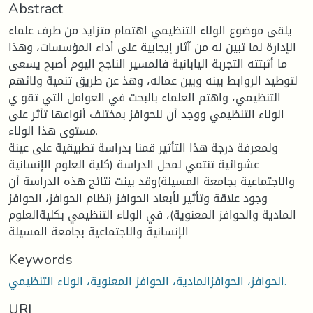
Abstract
يلقى موضوع الولاء التنظيمي اهتمام متزايد من طرف علماء
الإدارة لما تبين له من آثار إيجابية على أداء المؤسسات، وهذا
ما أثبتته التجربة اليابانية فالمسير الناجح اليوم أصبح يسعى
لتوطيد الروابط بينه وبين عماله، وهذ عن طريق تنمية ولائهم
التنظيمي، واهتم العلماء بالبحث في العوامل التي تقو ي
الولاء التنظيمي ووجد أن للحوافز بمختلف أنواعها تأثر على
مستوى هذا الولاء.
ولمعرفة درجة هذا التأثير قمنا بدراسة تطبيقية على عينة
عشوائية تنتمي لمحل الدراسة (كلية العلوم الإنسانية
والاجتماعية بجامعة المسيلة)وقد بينت نتائج هذه الدراسة أن
وجود علاقة وتأثير لأبعاد الحوافز (نظام الحوافز، الحوافز
المادية والحوافز المعنوية)، في الولاء التنظيمي بكليةالعلوم
الإنسانية والاجتماعية بجامعة المسيلة
Keywords
الحوافز، الحوافزالمادية، الحوافز المعنوية، الولاء التنظيمي.
URI