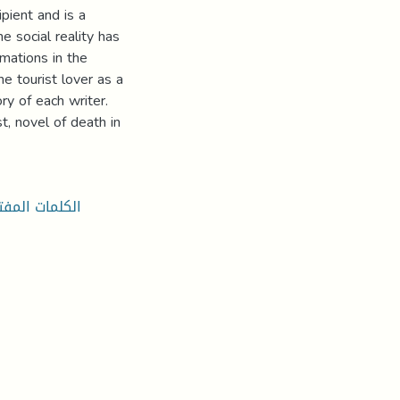
pient and is a
e social reality has
rmations in the
e tourist lover as a
ry of each writer.
t, novel of death in
الكلمات المفت