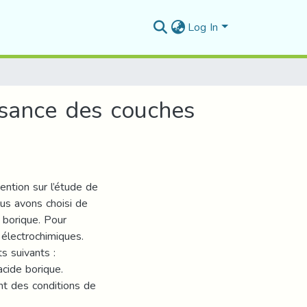
Log In
issance des couches
ention sur l’étude de
ous avons choisi de
e borique. Pour
s électrochimiques.
s suivants :
acide borique.
t des conditions de