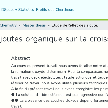
f DSpace
Statistics
Profils des Chercheurs
Chemistry
Master thesis
Etude de l’effet des ajoutes organique sur la croissance des couches d’oxyde d’Aluminium
ajoutes organique sur la cro
Abstract
Au cours du présent travail, nous avons focalisé notre att
la formation d’oxyde d’aluminium. Pour la comparaison, n
travail avec deux électrolytes : l’acide sulfurique et l’acid
réaliser ce travail, nous avons utilisé plusieurs technique
A la fin du présent travail nous avons enregistré les point
● La solution d’acide sulfurique est plus agressive que l’
●● La croissance des couches d’oxyde dépend fortemen
travail.