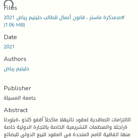
ding...
Files
مذكرة ماستر ، قانون أعمال للطالب حليتيم رياض 2021.pdf
(1.06 MB)
Date
2021
Authors
حليتيم رياض
Publisher
جامعة المسيلة
Abstract
الالتزامات التعاقدية لعقود تائيهلا ماكحلأ ًاقفو كلذو ،ةيلودلا
ةراجتلا والمنظمات التشريعية الخاصة بالتجارة الدولية خاصة
منها اتفاقية الامم المتحدة في العقود للبيع الدولي للبضائع