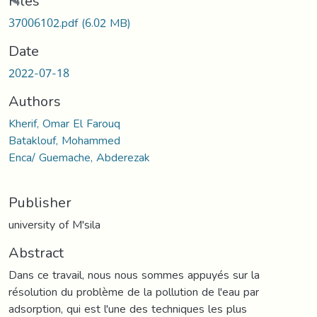
Loading...
Files
37006102.pdf
(6.02 MB)
Date
2022-07-18
Authors
Kherif, Omar El Farouq
Bataklouf, Mohammed
Enca/ Guemache, Abderezak
Publisher
university of M'sila
Abstract
Dans ce travail, nous nous sommes appuyés sur la
résolution du problème de la pollution de l'eau par
adsorption, qui est l'une des techniques les plus