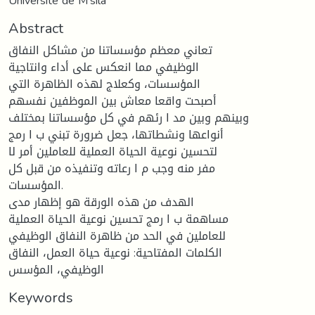
Université de M'sila
Abstract
تعاني معظم مؤسساتنا من مشاكل النفاق
الوظيفي مما انعكس على أداء وانتاجية
المؤسسات، وكعلاج لهذه الظاهرة التي
أصبحت واقعا معاش بين الموظفين نفسهم
وبينهم وبين مد ا رئهم في كل مؤسساتنا بمختلف
أنواعها ونشطاتها، جعل ضرورة تبني ب ا رمج
لتحسين نوعية الحياة العملية للعاملين أمر لا
مفر منه وجب م ا رعاته وتنفيذه من قبل كل
المؤسسات.
الهدف من هذه الورقة هو إظهار مدى
مساهمة ب ا رمج تحسين نوعية الحياة العملية
للعاملين في الحد من ظاهرة النفاق الوظيفي
الكلمات المفتاحية: نوعية حياة العمل، النفاق
الوظيفي، المؤسس
Keywords