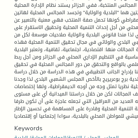
مجالس المنتخبة، ففي الجزائر يستند نظام الإدارة المحلية
ين هما "البلدية والولاية" وتجسد المجالس المحلية لهاتين
ديمقراطي كونها تحمل صفة المنتخب فهي معنية بالتعبير عن
محلي من أجل إحداث التنمية المحلية وتحقيق الاستقرار على
لذا منحا قانوني البلدية والولاية صلاحيات موسعة لكل من
 البلدي والولائي في مجال تحقيق التنمية المحلية فهذه
لمجالات منها: اقتصادية، اجتماعية، ثقافية، وتعتبر البلدية
اسية في التنظيم الإداري المحلي في الجزائر ومن أجل ربط
علمي بالواقع والتحقق من دور المجالس المحلية في تحقيق
نا بإدراج الجانب التطبيقي في هذه الدراسة من خلال دراسة
لدية برج بوعريريج بالأخص المجلس الشعبي البلدي لذا وجدنا
لية نظريا تمثل وجه من أوجه الديمقراطية، ولها إختصاصات
المجالات لكن من خلال دراستنا الميدانية أي على مستوى
 العديد من العراقيل التي تجعله عاجزة على أن تكون طرفا
ة التنمية المحلية وقادرة على المساهمة في تحسين الإطار
يشي للمواطن المحلي بالبلدية، سواءا إجتماعيا أو إقتصاديا
Keywords
المجلس المحلي/ التنمية/الجماعات المحلية/ البلدية