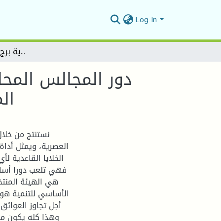
Log In
دور المجالس المحلية في تحقيق التنمية المحلية في الجزائر دراسة حالة المجلس الشعبي البلدي لبلدية برج بوعريريج 2013/2014
دور المجالس المحل
الم
نستنتج من خلال 
العصرية، ويمثل أداة
الخلايا القاعدية ل
فهي تلعب دورا أساسي
هي الهيئة المنتخب
الأساسي للتنمية هو ا
أجل تجاوز العوائق
وهذا كله يكون من